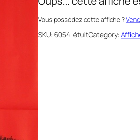
Oups... cette affiche e
Vous possédez cette affiche ?
Vende
SKU:
6054-étuit
Category:
Affic