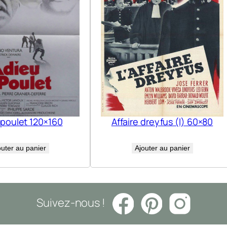
 poulet 120×160
Affaire dreyfus (l) 60×80
outer au panier
Ajouter au panier
Suivez-nous !