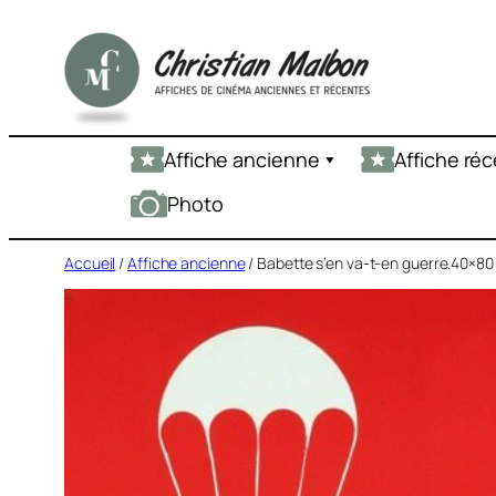
Aller
au
contenu
Affiche ancienne
Affiche ré
Photo
Accueil
/
Affiche ancienne
/ Babette s’en va-t-en guerre.40×80