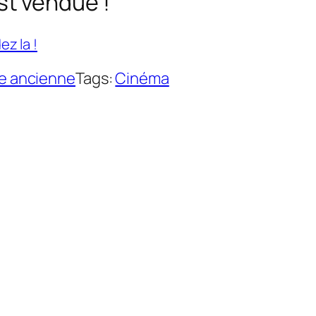
st vendue !
z la !
he ancienne
Tags:
Cinéma