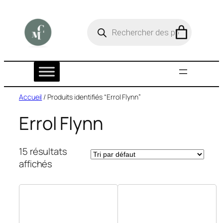
Aller
au
R
e
contenu
c
h
e
r
c
h
e
Accueil
/ Produits identifiés “Errol Flynn”
d
e
Errol Flynn
p
r
o
d
15 résultats
u
affichés
i
t
s