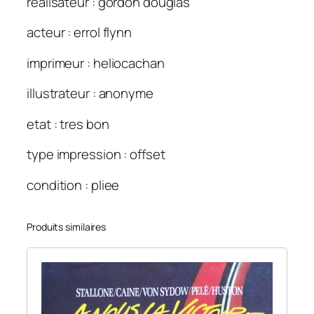
realisateur : gordon douglas
u
6
acteur : errol flynn
0
×
imprimeur : heliocachan
8
0
illustrateur : anonyme
etat : tres bon
type impression : offset
condition : pliee
Produits similaires