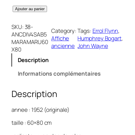
q
Ajouter au panier
u
a
SKU:
38-
Category:
Tags:
Errol Flynn
, 
n
ANCDIV4SAB5
Affiche
Humphrey Bogart
, 
t
MARAMARU60
ancienne
John Wayne
i
X80
t
Description
é
d
Informations complémentaires
e
M
Description
a
r
a
annee : 1952 (originale)
m
a
taille : 60×80 cm
r