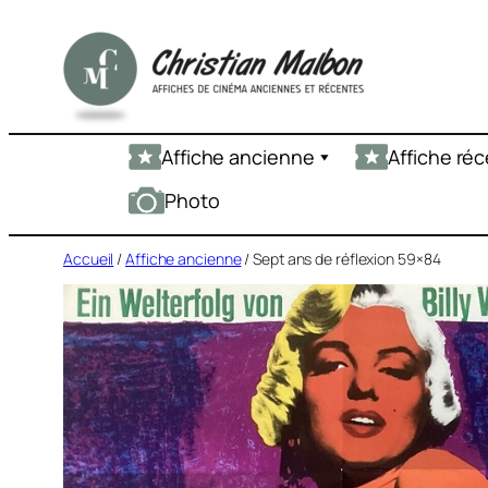
Aller
au
contenu
Affiche ancienne
Affiche ré
Photo
Accueil
/
Affiche ancienne
/ Sept ans de réflexion 59×84