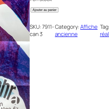
q
Ajouter au panier
u
a
SKU:
7911-
Category:
Affiche
Tag
n
can 3
ancienne
réa
t
i
t
é
d
e
S
e
p
t