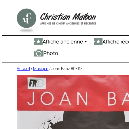
Aller
au
contenu
Affiche ancienne
Affiche ré
Photo
Accueil
/
Musique
/ Joan Baez.80×118