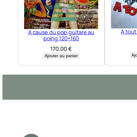
A tout
A cause du pop,guitare au
poing 120×160
170,00
€
Aj
Ajouter au panier