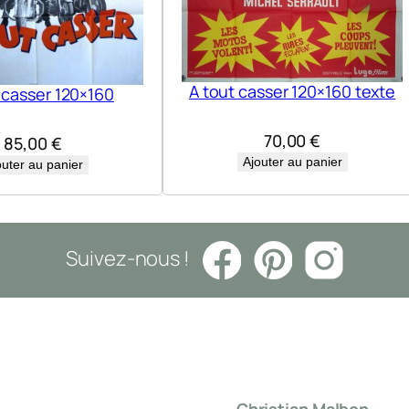
A tout casser 120×160 texte
 casser 120×160
70,00
€
85,00
€
Ajouter au panier
outer au panier
Suivez-nous !
Christian Malbon