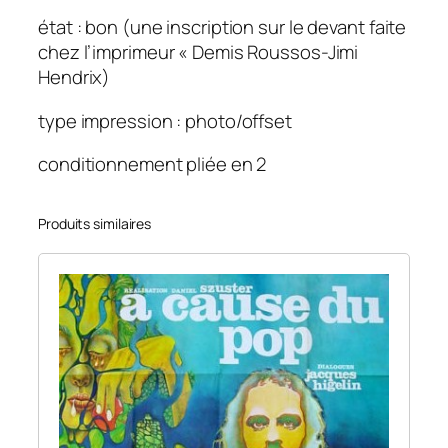
d
état : bon (une inscription sur le devant faite
r
chez l’imprimeur « Demis Roussos-Jimi
i
Hendrix)
x
.
type impression : photo/offset
5
conditionnement pliée en 2
8
×
7
Produits similaires
7