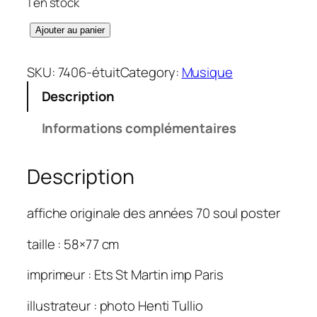
1 en stock
q
Ajouter au panier
u
a
SKU:
7406-étuit
Category:
Musique
n
Description
t
i
Informations complémentaires
t
é
Description
d
e
J
affiche originale des années 70 soul poster
i
m
taille : 58×77 cm
i
imprimeur : Ets St Martin imp Paris
H
e
illustrateur : photo Henti Tullio
n