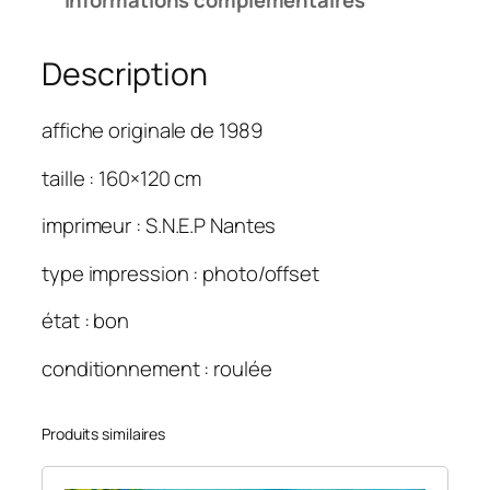
t
é
Description
d
e
E
affiche originale de 1989
u
r
taille : 160×120 cm
y
imprimeur : S.N.E.P Nantes
t
h
type impression : photo/offset
m
i
état : bon
c
s
conditionnement : roulée
W
e
Produits similaires
t
o