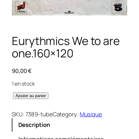
Eurythmics We to are
one.160×120
90,00
€
1 en stock
q
Ajouter au panier
u
a
SKU:
7389-tube
Category:
Musique
n
Description
t
i
Informations complémentaires