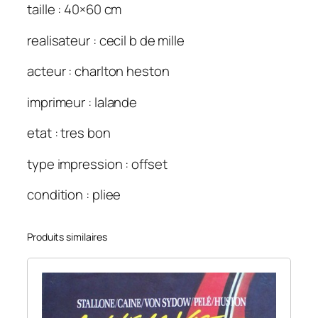
o
taille : 40×60 cm
m
realisateur : cecil b de mille
m
a
acteur : charlton heston
n
d
imprimeur : lalande
e
m
etat : tres bon
e
type impression : offset
n
t
condition : pliee
s
(
l
Produits similaires
e
s
)
4