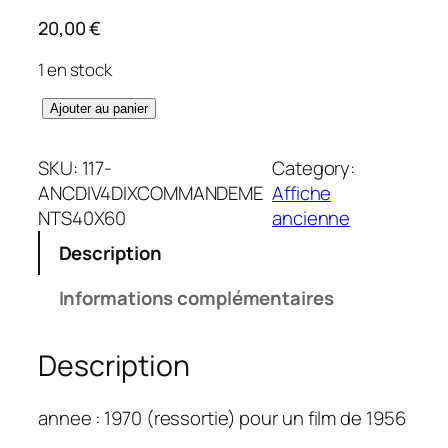
20,00
€
1 en stock
q
Ajouter au panier
u
a
SKU:
117-
Category:
n
ANCDIV4DIXCOMMANDEME
Affiche
t
NTS40X60
ancienne
i
Description
t
é
Informations complémentaires
d
e
Description
D
i
x
annee : 1970 (ressortie) pour un film de 1956
c