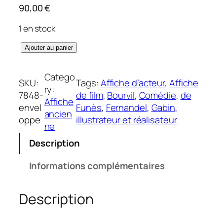
90,00
€
1 en stock
q
Ajouter au panier
u
a
Catego
SKU:
Tags:
Affiche d’acteur
, 
Affiche
n
ry:
7848-
de film
, 
Bourvil
, 
Comédie
, 
de
t
Affiche
envel
Funès
, 
Fernandel
, 
Gabin
, 
i
ancien
oppe
illustrateur et réalisateur
t
ne
é
Description
d
e
Informations complémentaires
C
u
Description
i
s
i