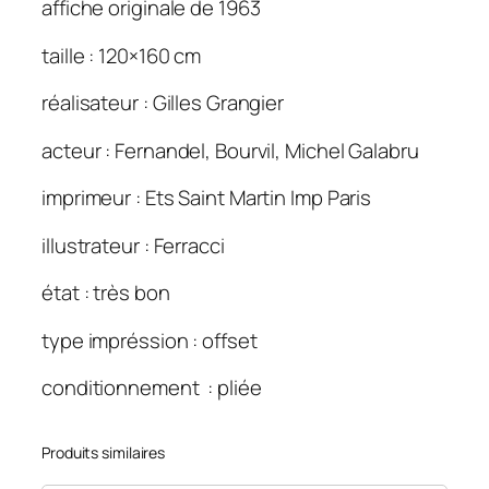
affiche originale de 1963
n
e
taille : 120×160 cm
a
réalisateur : Gilles Grangier
u
b
acteur : Fernandel, Bourvil, Michel Galabru
e
u
imprimeur : Ets Saint Martin Imp Paris
r
r
illustrateur : Ferracci
e
état : très bon
(
L
type impréssion : offset
a
)
conditionnement : pliée
1
2
Produits similaires
0