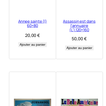
Annee sainte (l)
Assassin est dans
60×80
l’annuaire
(L’).120×160
20,00
€
50,00
€
Ajouter au panier
Ajouter au panier