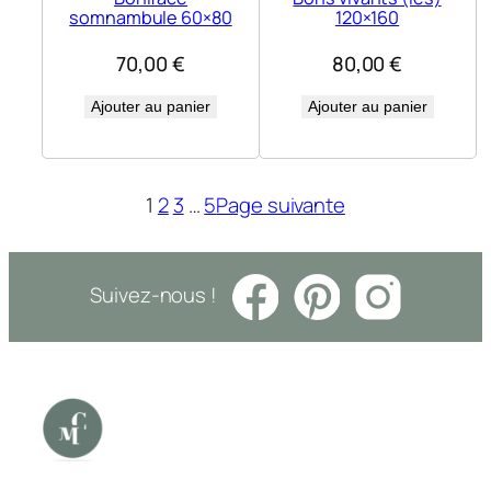
somnambule 60×80
120×160
70,00
€
80,00
€
Ajouter au panier
Ajouter au panier
1
2
3
…
5
Page suivante
Suivez-nous !