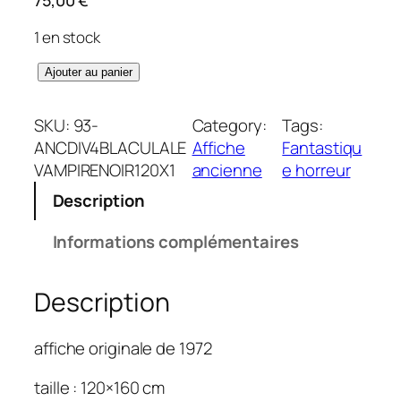
1 en stock
q
Ajouter au panier
u
a
SKU:
93-
Category:
Tags:
n
ANCDIV4BLACULALE
Affiche
Fantastiqu
t
VAMPIRENOIR120X1
ancienne
e horreur
i
Description
t
é
Informations complémentaires
d
e
Description
B
l
a
affiche originale de 1972
c
u
taille : 120×160 cm