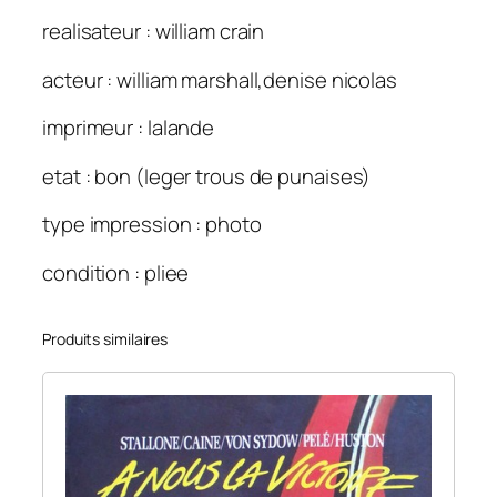
l
realisateur : william crain
a
l
acteur : william marshall,denise nicolas
e
v
imprimeur : lalande
a
m
etat : bon (leger trous de punaises)
p
type impression : photo
i
r
condition : pliee
e
n
o
Produits similaires
i
r
1
2
0