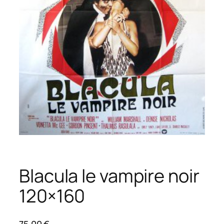
Blacula le vampire noir
120×160
75,00
€