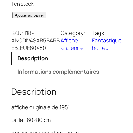
1 en stock
q
Ajouter au panier
u
a
SKU:
118-
Category:
Tags:
n
ANCDIV4SAB5BARB
Affiche
Fantastique
t
EBLEUE60X80
ancienne
horreur
i
Description
t
é
Informations complémentaires
d
e
Description
B
a
r
affiche originale de 1951
b
e
taille : 60×80 cm
b
realisateur : christian-jaque