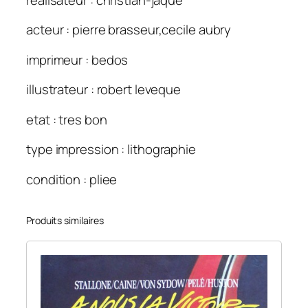
l
e
acteur : pierre brasseur,cecile aubry
u
e
imprimeur : bedos
6
0
illustrateur : robert leveque
×
etat : tres bon
8
0
type impression : lithographie
condition : pliee
Produits similaires