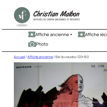
Aller
au
contenu
Affiche ancienne
Affiche ré
Photo
Accueil
/
Affiche ancienne
/ Bal du vaudou 120×160