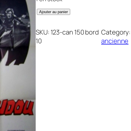
q
Ajouter au panier
u
a
SKU:
123-can 150 bord
Category
n
10
ancienne
t
i
t
é
d
e
B
a
l
d