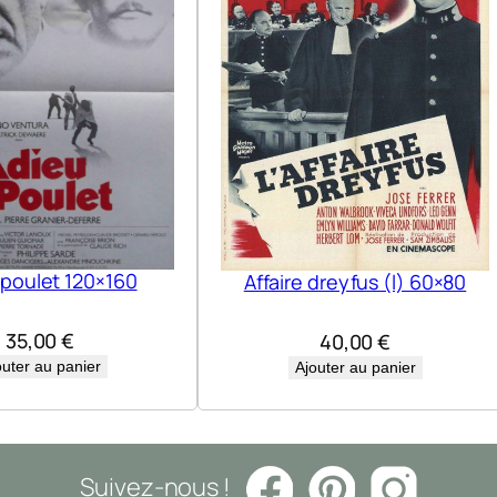
 poulet 120×160
Affaire dreyfus (l) 60×80
35,00
€
40,00
€
outer au panier
Ajouter au panier
Suivez-nous !