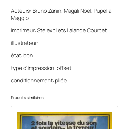
d
Acteurs: Bruno Zanin, Magali Noel, Pupella
6
Maggio
0
×
imprimeur: Ste expl ets Lalande Courbet
8
0
illustrateur:
état: bon
type d’impression: offset
conditionnement: pliée
Produits similaires