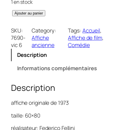
1 en stock
q
Ajouter au panier
u
a
SKU:
Category:
Tags:
Accueil
, 
n
7690-
Affiche
Affiche de film
, 
t
vic 6
ancienne
Comédie
i
Description
t
é
Informations complémentaires
d
e
Description
A
m
a
affiche originale de 1973
r
c
taille: 60×80
o
réalisateur: Federico Fellini
r