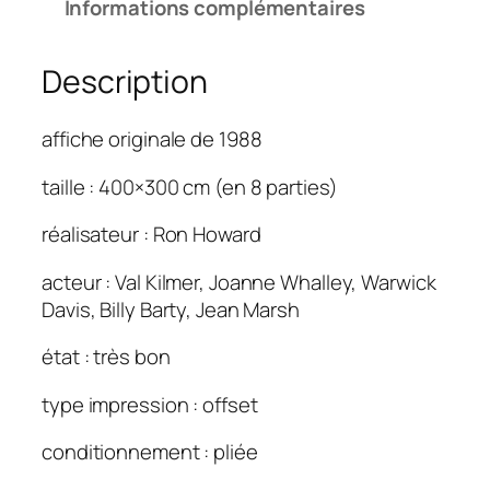
Informations complémentaires
d
e
Description
W
i
l
affiche originale de 1988
l
o
taille : 400×300 cm (en 8 parties)
w
réalisateur : Ron Howard
.
4
acteur : Val Kilmer, Joanne Whalley, Warwick
0
Davis, Billy Barty, Jean Marsh
0
×
état : très bon
3
0
type impression : offset
0
conditionnement : pliée