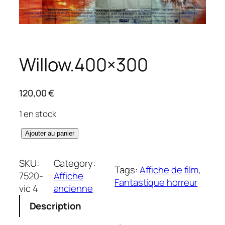
Willow.400×300
120,00
€
1 en stock
q
Ajouter au panier
u
a
SKU:
Category:
Tags:
Affiche de film
, 
n
7520-
Affiche
Fantastique horreur
t
vic 4
ancienne
i
Description
t
é