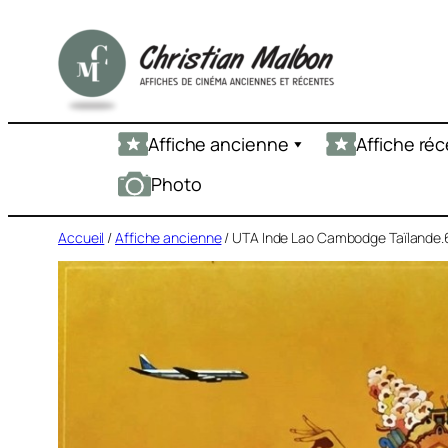
Aller
au
contenu
Affiche ancienne
Affiche ré
Photo
Accueil
/
Affiche ancienne
/ UTA Inde Lao Cambodge Taïlande