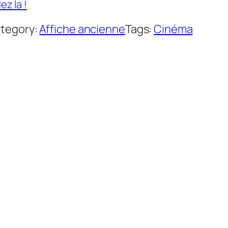
z la !
tegory:
Affiche ancienne
Tags:
Cinéma