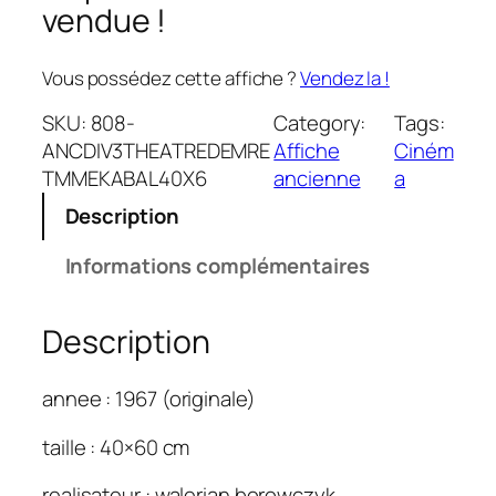
vendue !
Vous possédez cette affiche ?
Vendez la !
SKU:
808-
Category:
Tags:
ANCDIV3THEATREDEMRE
Affiche
Ciném
TMMEKABAL40X6
ancienne
a
Description
Informations complémentaires
Description
annee : 1967 (originale)
taille : 40×60 cm
realisateur : walerian borowczyk