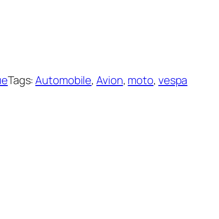
ue
Tags:
Automobile
, 
Avion
, 
moto
, 
vespa