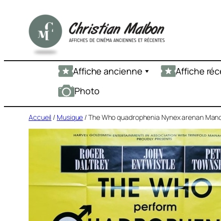
Aller
au
contenu
Affiche ancienne
Affiche ré
Photo
Accueil
/
Musique
/ The Who quadrophenia Nynex arenan Manc