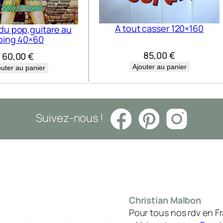
c
h
A tout casser 120×160
du pop,guitare au
e
oing 40×60
s
85,00
€
60,00
€
t
Ajouter au panier
outer au panier
e
r
1
Suivez-nous !
2
0
×
1
6
0
Christian Malbon
Pour tous nos rdv en F