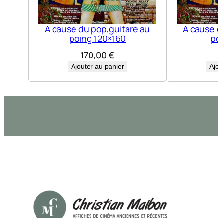
A cause du pop,guitare au
A cause 
poing 120×160
p
170,00
€
Ajouter au panier
Aj