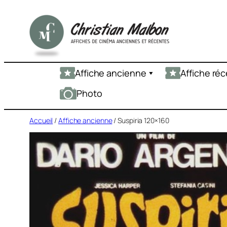
Aller
au
contenu
Affiche ancienne
Affiche ré
Photo
Accueil
/
Affiche ancienne
/ Suspiria 120×160