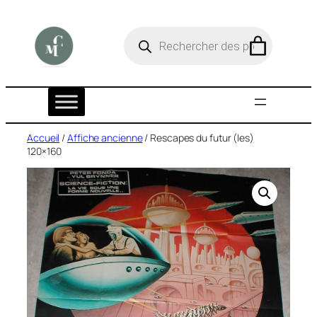
Aller
au
R
e
contenu
c
h
e
r
c
h
e
Accueil
/
Affiche ancienne
/ Rescapes du futur (les)
d
120×160
e
p
r
o
d
u
i
t
s