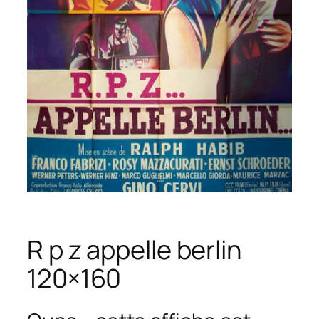
R p z appelle berlin
120×160