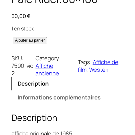
50,00
€
1 en stock
q
Ajouter au panier
u
a
SKU:
Category:
Tags:
Affiche de
n
7590-vic
Affiche
film
, 
Western
t
2
ancienne
i
Description
t
é
Informations complémentaires
d
e
Description
P
a
l
affiche originale de 1985