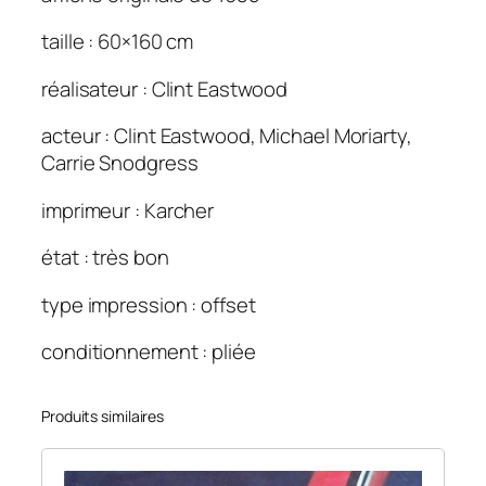
e
R
taille : 60×160 cm
i
réalisateur : Clint Eastwood
d
e
acteur : Clint Eastwood, Michael Moriarty,
r
Carrie Snodgress
.
6
imprimeur : Karcher
0
×
état : très bon
1
type impression : offset
6
0
conditionnement : pliée
Produits similaires