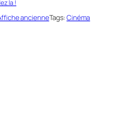
z la !
Affiche ancienne
Tags:
Cinéma