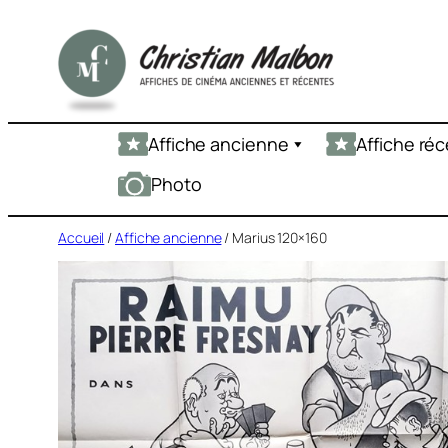
Aller
au
contenu
Affiche ancienne
Affiche ré
Photo
Accueil
/
Affiche ancienne
/ Marius 120×160