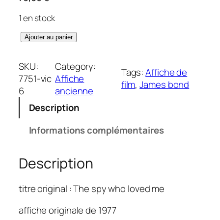
1 en stock
q
Ajouter au panier
u
a
SKU:
Category:
Tags:
Affiche de
n
7751-vic
Affiche
film
, 
James bond
t
6
ancienne
i
Description
t
é
Informations complémentaires
d
e
Description
E
s
p
titre original : The spy who loved me
i
o
affiche originale de 1977