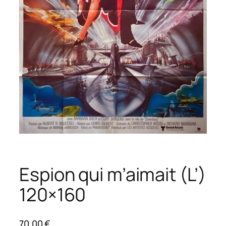
Espion qui m’aimait (L’)
120×160
70,00
€