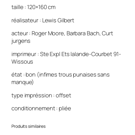
n
taille : 120×160 cm
q
u
réalisateur : Lewis Gilbert
i
m
acteur : Roger Moore, Barbara Bach, Curt
'
jurgens
a
i
imprimeur : Ste Expl Ets lalande-Courbet 91-
m
Wissous
a
état : bon (infimes trous punaises sans
i
manque)
t
(
type impréssion : offset
L
'
conditionnement : pliée
)
1
Produits similaires
2