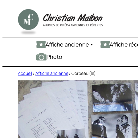
Aller
au
contenu
Affiche ancienne
Affiche ré
Photo
Accueil
/
Affiche ancienne
/ Corbeau (le)