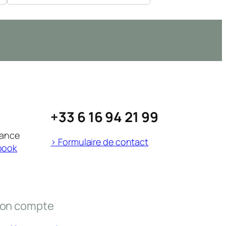
+33 6 16 94 21 99
rance
> Formulaire de contact
book
on compte