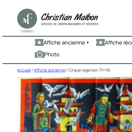
Aller
au
contenu
Affiche ancienne
Affiche ré
Photo
Accueil
/
Affiche ancienne
/ Cirque regerson 77×116