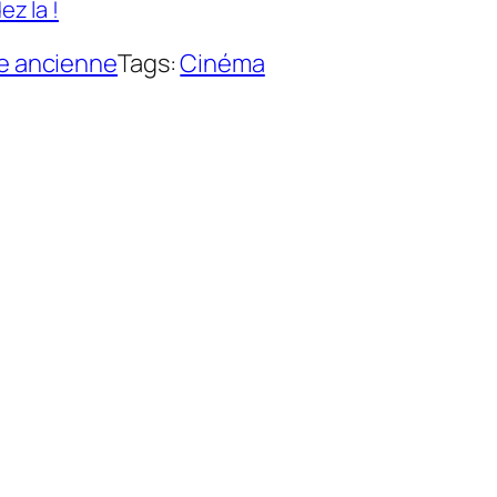
z la !
he ancienne
Tags:
Cinéma