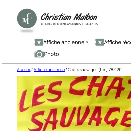
Aller
au
contenu
Affiche ancienne
Affiche ré
Photo
Accueil
/
Affiche ancienne
/ Chats sauvages (Les).78×120