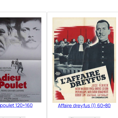
 poulet 120×160
Affaire dreyfus (l) 60×80