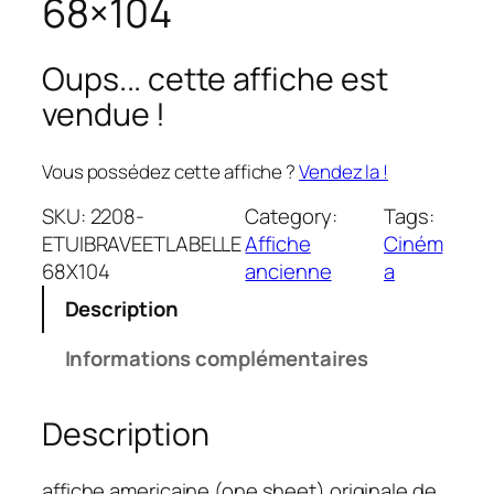
68×104
Oups... cette affiche est
vendue !
Vous possédez cette affiche ?
Vendez la !
SKU:
2208-
Category:
Tags:
ETUIBRAVEETLABELLE
Affiche
Ciném
68X104
ancienne
a
Description
Informations complémentaires
Description
affiche americaine (one sheet) originale de