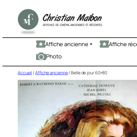
Aller
au
contenu
Affiche ancienne
Affiche ré
Photo
Accueil
/
Affiche ancienne
/ Belle de jour 60×80