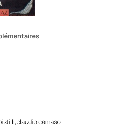
plémentaires
pistilli,claudio camaso