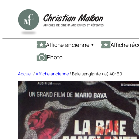
Aller
au
contenu
Affiche ancienne
Affiche ré
Photo
Accueil
/
Affiche ancienne
/ Baie sanglante (la) 40×60