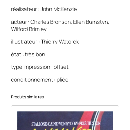
v
réalisateur : John McKenzie
e
n
acteur : Charles Bronson, Ellen Burnstyn,
g
Wilford Brimley
e
a
illustrateur : Thierry Watorek
n
c
état : très bon
e
type impression : offset
.
1
conditionnement : pliée
2
0
×
Produits similaires
1
6
0