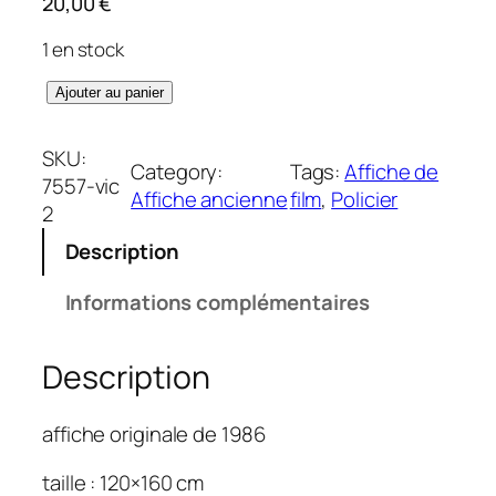
20,00
€
1 en stock
q
Ajouter au panier
u
a
SKU:
Category:
Tags:
Affiche de
n
7557-vic
Affiche ancienne
film
, 
Policier
t
2
i
Description
t
é
Informations complémentaires
d
e
Description
A
c
t
affiche originale de 1986
o
f
taille : 120×160 cm