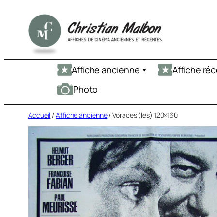
Aller
au
contenu
Affiche ancienne
Affiche ré
Photo
Accueil
/
Affiche ancienne
/ Voraces (les) 120×160