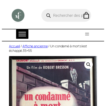
Aller
au
R
e
contenu
c
h
e
r
c
h
e
Accueil
/
Affiche ancienne
/ Un condamé à mort s’est
d
échappé.35×55
e
p
r
o
d
u
i
t
s