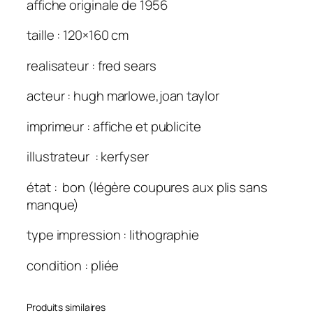
affiche originale de 1956
c
o
taille : 120×160 cm
u
realisateur : fred sears
p
e
acteur : hugh marlowe,joan taylor
s
v
imprimeur : affiche et publicite
o
l
illustrateur : kerfyser
a
état : bon (légère coupures aux plis sans
n
manque)
t
e
type impression : lithographie
s
a
condition : pliée
t
t
Produits similaires