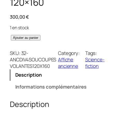
120×160
300,00
€
1 en stock
q
Ajouter au panier
u
a
SKU:
32-
Category:
Tags:
n
ANCDIV4SOUCOUPES
Affiche
Science-
t
VOLANTES120X160
ancienne
fiction
i
Description
t
é
Informations complémentaires
d
e
Description
S
o
u