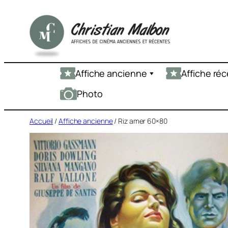
Aller
au
contenu
Affiche ancienne
Affiche ré
Photo
Accueil
/
Affiche ancienne
/ Riz amer 60×80