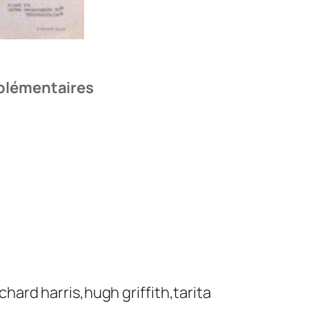
plémentaires
hard harris,hugh griffith,tarita