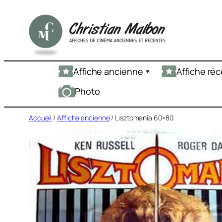
Aller
au
contenu
Affiche ancienne
Affiche ré
Photo
Accueil
/
Affiche ancienne
/ Lisztomania 60×80