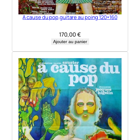
l
l
A cause du pop,guitare au poing 120×160
e
s
170,00
€
1
Ajouter au panier
2
0
×
1
6
0