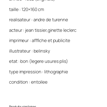
g
s
taille : 120×160 cm
t
realisateur : andre de turenne
e
r
acteur : jean tissier,ginette leclerc
e
n
imprimeur : afffiche et publicite
j
u
illustrateur : belinsky
p
etat : bon (legere usures plis)
o
n
type impression : lithographie
s
o
condition : entoilee
u
l
e
g
Produits similaires