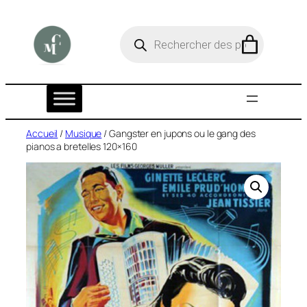
Aller
au
R
e
contenu
c
h
e
r
c
h
e
Accueil
/
Musique
/ Gangster en jupons ou le gang des
d
pianos a bretelles 120×160
e
p
r
o
d
u
i
t
s