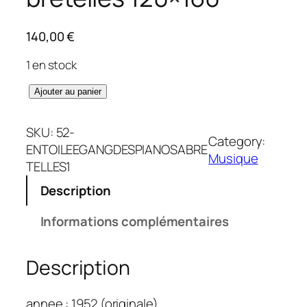
140,00
€
1 en stock
q
Ajouter au panier
u
a
SKU:
52-
Category:
n
ENTOILEEGANGDESPIANOSABRE
Musique
t
TELLES1
i
Description
t
é
Informations complémentaires
d
e
Description
G
a
n
annee : 1952 (originale)