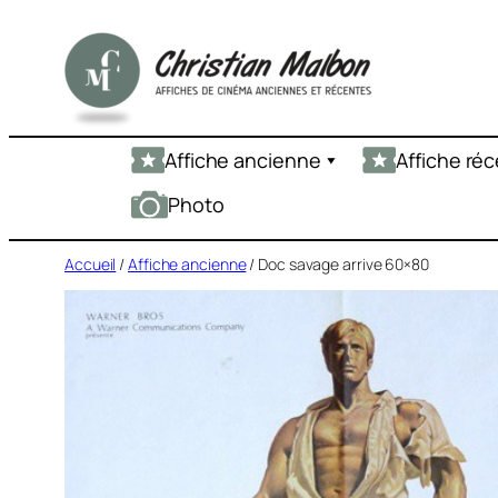
Aller
au
contenu
Affiche ancienne
Affiche ré
Photo
Accueil
/
Affiche ancienne
/ Doc savage arrive 60×80