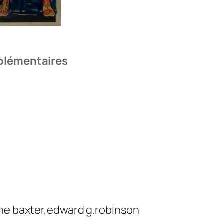
plémentaires
nne baxter,edward g.robinson