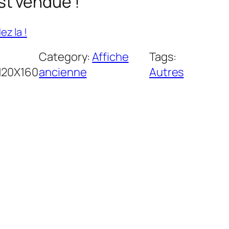
st vendue !
z la !
Category:
Affiche
Tags:
20X160
ancienne
Autres