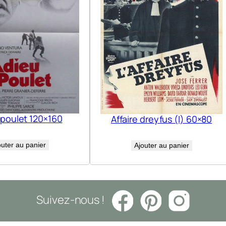
 poulet 120×160
Affaire dreyfus (l) 60×80
outer au panier
Ajouter au panier
Suivez-nous !