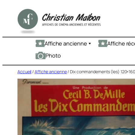
Aller
au
contenu
Affiche ancienne
Affiche ré
Photo
Accueil
/
Affiche ancienne
/ Dix commandements (les) 120×16