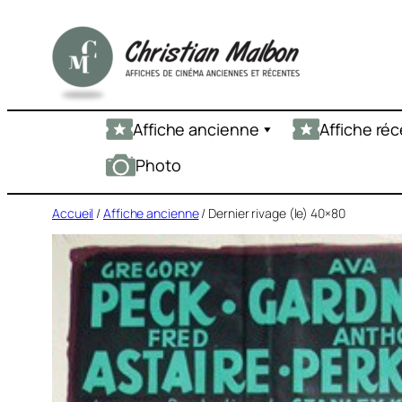
Aller
au
contenu
Affiche ancienne
Affiche ré
Photo
Accueil
/
Affiche ancienne
/ Dernier rivage (le) 40×80