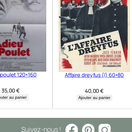
 poulet 120×160
Affaire dreyfus (l) 60×80
35,00
€
40,00
€
outer au panier
Ajouter au panier
Suivez-nous !