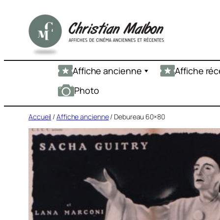
Aller
au
contenu
Affiche ancienne
Affiche ré
Photo
Accueil
/
Affiche ancienne
/ Debureau 60×80