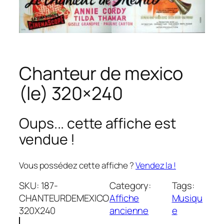
Chanteur de mexico
(le) 320×240
Oups... cette affiche est
vendue !
Vous possédez cette affiche ?
Vendez la !
SKU:
187-
Category:
Tags:
CHANTEURDEMEXICO
Affiche
Musiqu
320X240
ancienne
e