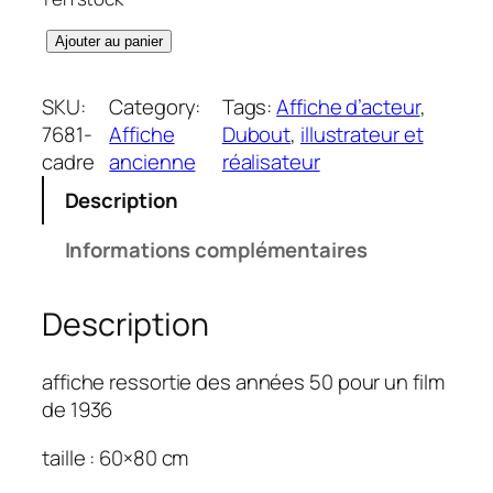
q
Ajouter au panier
u
a
SKU:
Category:
Tags:
Affiche d’acteur
, 
n
7681-
Affiche
Dubout
, 
illustrateur et
t
cadre
ancienne
réalisateur
i
Description
t
é
Informations complémentaires
d
e
Description
C
é
s
affiche ressortie des années 50 pour un film
a
de 1936
r
.
taille : 60×80 cm
6