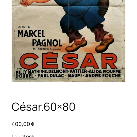
César.60×80
400,00
€
1 en stock