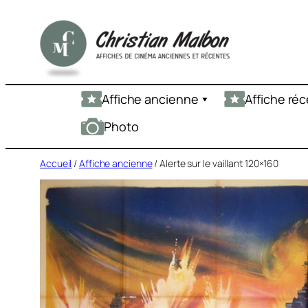
Aller
au
contenu
Affiche ancienne
Affiche ré
Photo
Accueil
/
Affiche ancienne
/ Alerte sur le vaillant 120×160